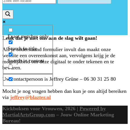
Exact matches only
Leuk dat je met ons aan de slag wilt gaan!
Search in title
Als je onderstaand formulier invult dan maakt onze
website een overeenkomst aan, vervolgens krijg je de
Search in content
mogelijkheid om deze digitaal te onder tekenen en te
bewaren.
Uw contactpersoon is Jeffrey Grüne – 06 30 31 25 80
Mocht je nog vragen hebben dan kun je ons altijd bereiken
via
jeffrey@blazter.nl
Kickboksen voor Vrouwen, 2026 |
Powered by
MartialArtsGroup.com
– Jouw Online Marketing
Bureau!