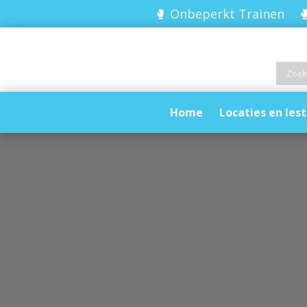
🥊 Onbeperkt Trainen 🥊
Home
Locaties en lest