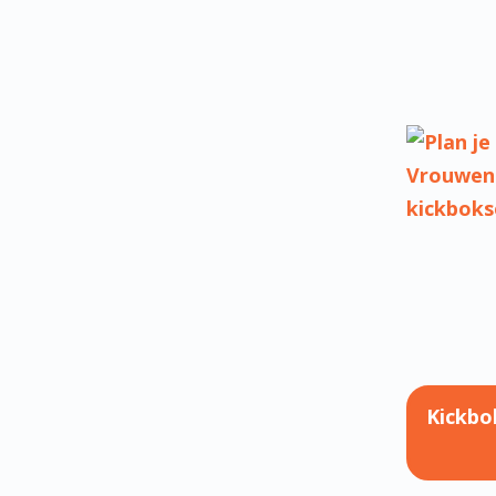
BEREIKB
VROUWE
MEEST GE
VROUWEN
KLIK HIE
Kickbo