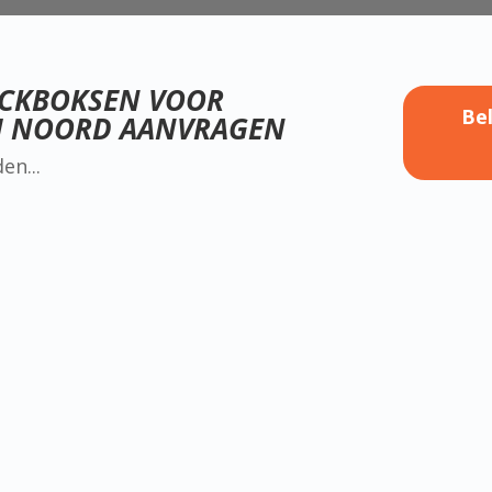
ICKBOKSEN VOOR
Be
M NOORD AANVRAGEN
LESTIJD
IN ROT
Dinsdag:
Let op! D
andere lo
erdam Noord
Fresiast
Donderd