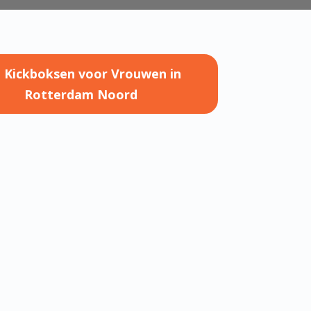
l Kickboksen voor Vrouwen in
Rotterdam Noord
EN KICKBOKSEN VOOR VROUWEN
TERDAM NOORD
e lessen van dinsdag zijn op een
catie.
raat 18 te Rotterdam
ag: