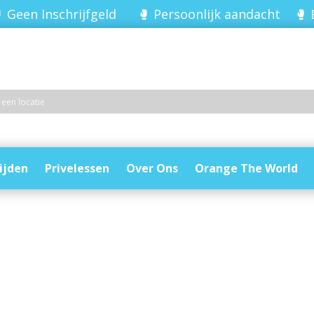
 Geen Inschrijfgeld 🥊 Persoonlijk aandacht 🥊 
ijden
Privelessen
Over Ons
Orange The World