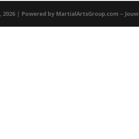
, 2026 |
Powered by MartialArtsGroup.com
– Jouw