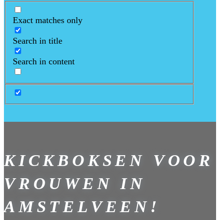
Exact matches only
Search in title
Search in content
KICKBOKSEN VOOR
VROUWEN IN
AMSTELVEEN!