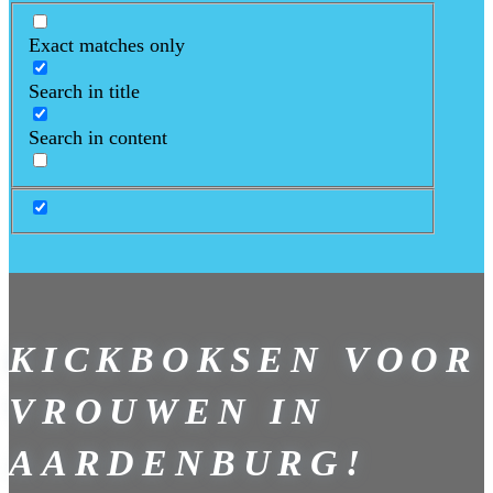
Exact matches only
Search in title
Search in content
KICKBOKSEN VOOR
VROUWEN IN
AARDENBURG!