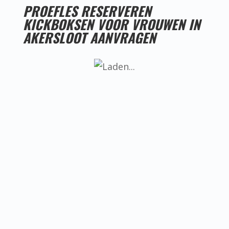
PROEFLES RESERVEREN
KICKBOKSEN VOOR VROUWEN IN
AKERSLOOT AANVRAGEN
LESTIJDEN KICKBOKSEN VOOR VROUWEN IN
AKERSLOOT
Helaas hebben we nog geen goede
locatie voor kickboksen voor vrouwen
in Akersloot, ken jij misschien iemand
die een goede locatie heeft? Neem dan
even contact met ons op.
BEREIKBAARHEID KICKBOKSEN VOOR