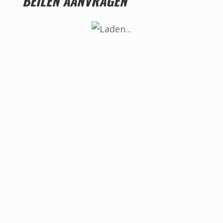
BEILEN AANVRAGEN
LESTIJDEN KICKBOKSEN VOOR VROUWEN IN
BEILEN
Helaas hebben we nog geen goede
locatie voor kickboksen voor vrouwen
in Beilen, ken jij misschien iemand die
een goede locatie heeft? Neem dan
even contact met ons op.
BEREIKBAARHEID KICKBOKSEN VOOR
VROUWEN IN BEILEN