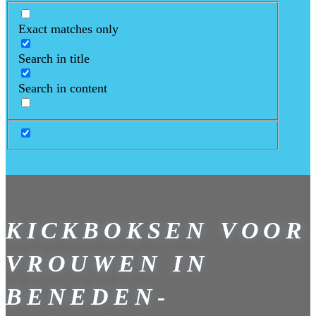
Exact matches only
Search in title
Search in content
KICKBOKSEN VOOR
VROUWEN IN
BENEDEN-