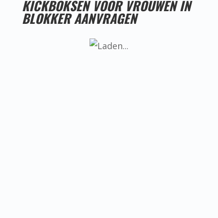
KICKBOKSEN VOOR VROUWEN IN
BLOKKER AANVRAGEN
LESTIJDEN KICKBOKSEN VOOR VROUWEN IN
BLOKKER
Helaas hebben we nog geen goede
locatie voor kickboksen voor vrouwen
in Blokker, ken jij misschien iemand die
een goede locatie heeft? Neem dan
even contact met ons op.
BEREIKBAARHEID KICKBOKSEN VOOR
VROUWEN IN BLOKKER