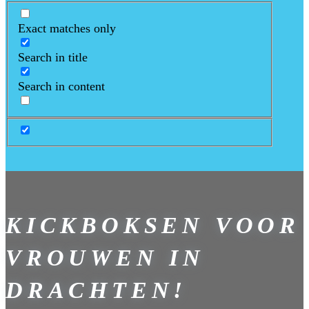
Exact matches only
Search in title
Search in content
KICKBOKSEN VOOR
VROUWEN IN
DRACHTEN!