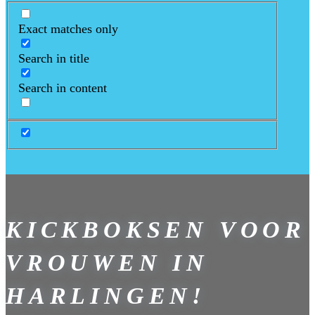
Exact matches only
Search in title
Search in content
KICKBOKSEN VOOR
VROUWEN IN
HARLINGEN!