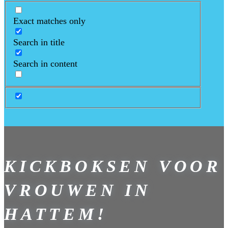
Exact matches only
Search in title
Search in content
KICKBOKSEN VOOR
VROUWEN IN
HATTEM!