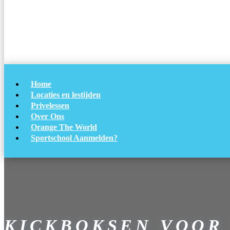
Home
Locaties en lestijden
Privelessen
Over Ons
Orange The World
Sportschool Aanmelden?
KICKBOKSEN VOOR 