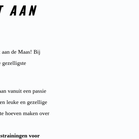
T AAN
t aan de Maas! Bij
 gezelligste
aan vanuit een passie
n leuke en gezellige
n te hoeven maken over
strainingen voor