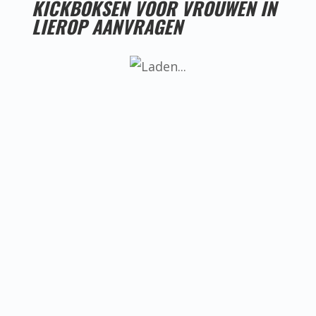
KICKBOKSEN VOOR VROUWEN IN
LIEROP AANVRAGEN
LESTIJDEN KICKBOKSEN VOOR VROUWEN IN
LIEROP
Helaas hebben we nog geen goede
locatie voor kickboksen voor vrouwen
in Lierop, ken jij misschien iemand die
een goede locatie heeft? Neem dan
even contact met ons op.
BEREIKBAARHEID KICKBOKSEN VOOR
VROUWEN IN LIEROP