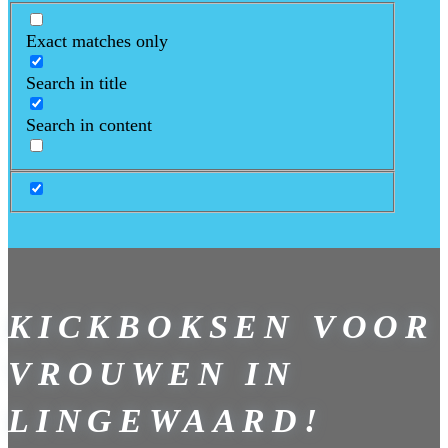
Exact matches only
Search in title
Search in content
KICKBOKSEN VOOR
VROUWEN IN
LINGEWAARD!