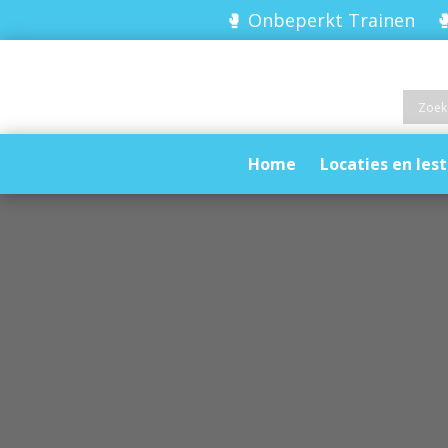
🥊 Onbeperkt Trainen 🥊
Home
Locaties en lest