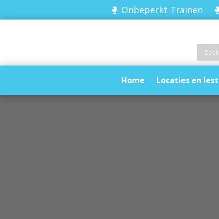
🥊 Onbeperkt Trainen 🥊
Home
Locaties en lest