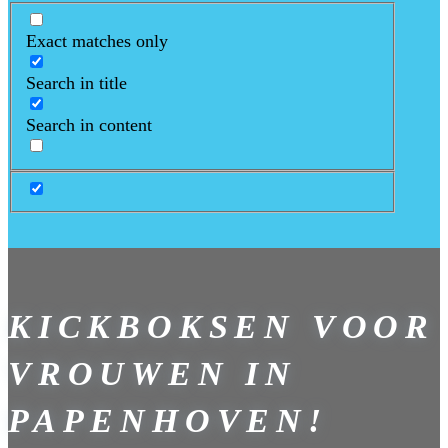
Exact matches only
Search in title
Search in content
KICKBOKSEN VOOR
VROUWEN IN
PAPENHOVEN!