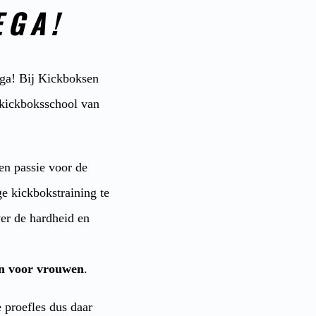
EGA!
ega! Bij Kickboksen
e kickboksschool van
en passie voor de
e kickbokstraining te
er de hardheid en
en voor vrouwen
.
 proefles dus daar