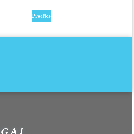
Proefles
EGA!