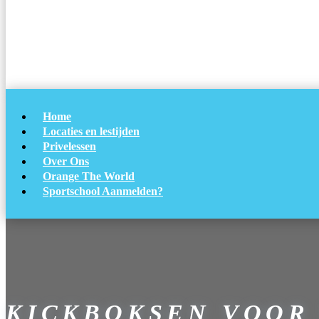
Home
Locaties en lestijden
Privelessen
Over Ons
Orange The World
Sportschool Aanmelden?
KICKBOKSEN VOOR