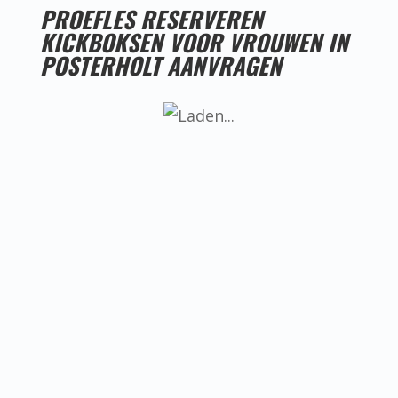
PROEFLES RESERVEREN
KICKBOKSEN VOOR VROUWEN IN
POSTERHOLT AANVRAGEN
LESTIJDEN KICKBOKSEN VOOR VROUWEN IN
POSTERHOLT
Helaas hebben we nog geen goede
locatie voor kickboksen voor vrouwen
in Posterholt, ken jij misschien iemand
die een goede locatie heeft? Neem dan
even contact met ons op.
BEREIKBAARHEID KICKBOKSEN VOOR