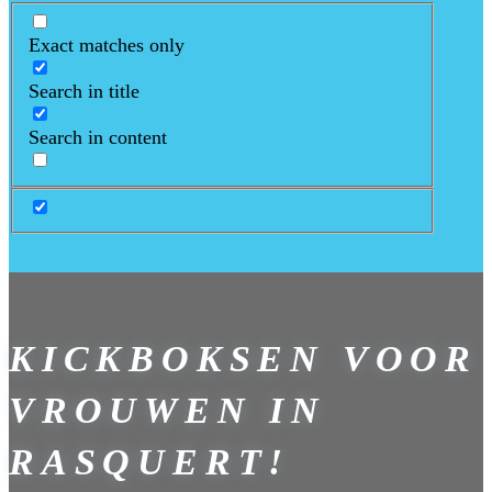
Exact matches only
Search in title
Search in content
KICKBOKSEN VOOR
VROUWEN IN
RASQUERT!