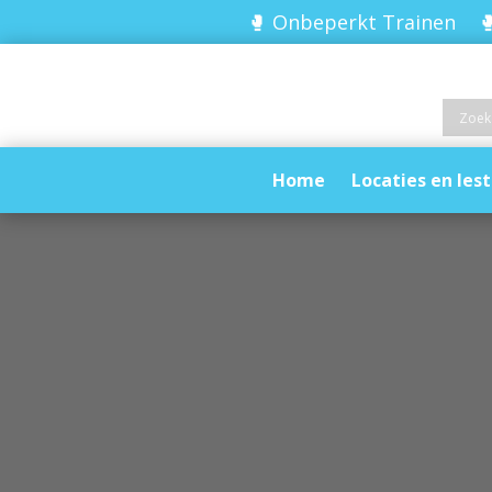
🥊 Onbeperkt Trainen 🥊
Home
Locaties en lest