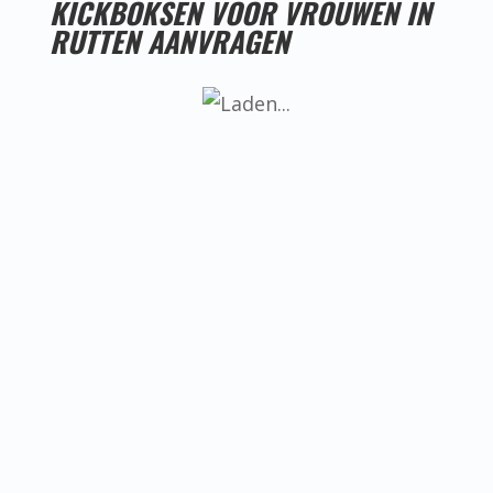
KICKBOKSEN VOOR VROUWEN IN
RUTTEN AANVRAGEN
LESTIJDEN KICKBOKSEN VOOR VROUWEN IN
RUTTEN
Helaas hebben we nog geen goede
locatie voor kickboksen voor vrouwen
in Rutten, ken jij misschien iemand die
een goede locatie heeft? Neem dan
even contact met ons op.
BEREIKBAARHEID KICKBOKSEN VOOR
VROUWEN IN RUTTEN