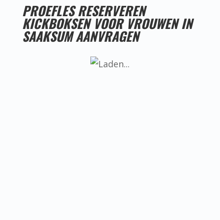
PROEFLES RESERVEREN
KICKBOKSEN VOOR VROUWEN IN
SAAKSUM AANVRAGEN
LESTIJDEN KICKBOKSEN VOOR VROUWEN IN
SAAKSUM
Helaas hebben we nog geen goede
locatie voor kickboksen voor vrouwen
in Saaksum, ken jij misschien iemand
die een goede locatie heeft? Neem dan
even contact met ons op.
BEREIKBAARHEID KICKBOKSEN VOOR