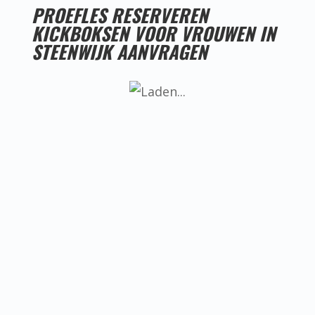
PROEFLES RESERVEREN
KICKBOKSEN VOOR VROUWEN IN
STEENWIJK AANVRAGEN
LESTIJDEN KICKBOKSEN VOOR VROUWEN IN
STEENWIJK
Helaas hebben we nog geen goede
locatie voor kickboksen voor vrouwen
in Steenwijk, ken jij misschien iemand
die een goede locatie heeft? Neem dan
even contact met ons op.
BEREIKBAARHEID KICKBOKSEN VOOR