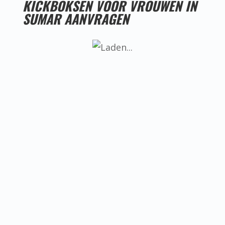
KICKBOKSEN VOOR VROUWEN IN
SUMAR AANVRAGEN
LESTIJDEN KICKBOKSEN VOOR VROUWEN IN
SUMAR
Helaas hebben we nog geen goede
locatie voor kickboksen voor vrouwen
in Sumar, ken jij misschien iemand die
een goede locatie heeft? Neem dan
even contact met ons op.
BEREIKBAARHEID KICKBOKSEN VOOR
VROUWEN IN SUMAR