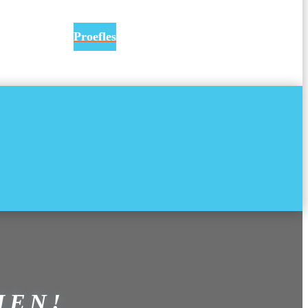
Proefles
MEN!