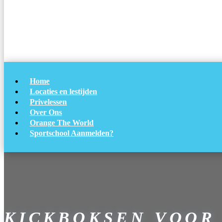
Home
Locaties en lestijden
Privelessen
Over Ons
Orange The World
Sportschool Aanmelden?
KICKBOKSEN VOOR