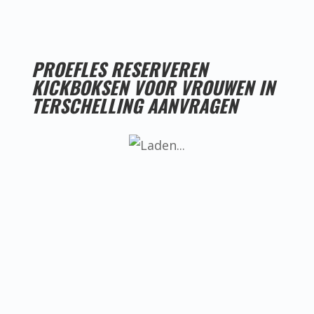
PROEFLES RESERVEREN
KICKBOKSEN VOOR VROUWEN IN
TERSCHELLING AANVRAGEN
LESTIJDEN KICKBOKSEN VOOR VROUWEN IN
TERSCHELLING
Helaas hebben we nog geen goede
locatie voor kickboksen voor vrouwen
in Terschelling, ken jij misschien iemand
die een goede locatie heeft? Neem dan