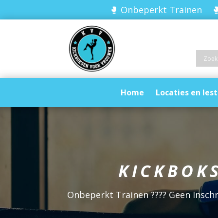
🥊 Onbeperkt Trainen 🥊
Home
Locaties en lest
KICKBOK
Onbeperkt Trainen ???? Geen Inschri