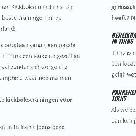
men Kickboksen in Tirns! Bij
jij missc
 beste trainingen bij de
heeft? N
rland!
BEREIKB
IN TIRNS
is ontstaan vanuit een passie
Tirns is 
n Tirns een leuke en gezellige
een locat
maal zonder zich zorgen te
gelijk we
 lompheid waarmee mannen
PARKEREN
TIRNS
ste
kickbokstrainingen voor
Als we ee
dan kun j
r je te leen tijdens deze