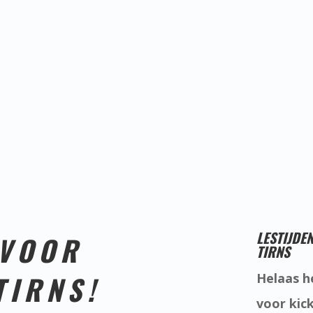
LESTIJDE
 VOOR
TIRNS
TIRNS!
Helaas h
voor kic