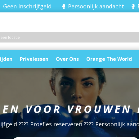
 Geen Inschrijfgeld 🥊 Persoonlijk aandacht 🥊 
ijden
Privelessen
Over Ons
Orange The World
SEN VOOR VROUWEN I
jfgeld ???? Proefles reserveren ???? Persoonlijk aa