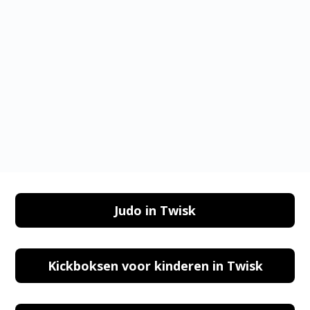
PARKEREN IN KICKBOKSEN VOOR VROUWEN
IN TWISK
Judo in Twisk
Kickboksen voor kinderen in Twisk