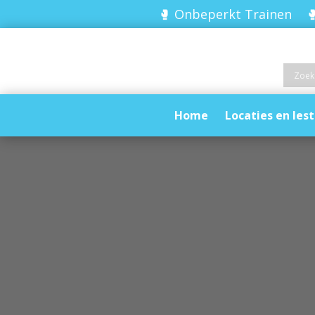
🥊 Onbeperkt Trainen 🥊
Home
Locaties en lest