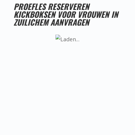
PROEFLES RESERVEREN
KICKBOKSEN VOOR VROUWEN IN
ZUILICHEM AANVRAGEN
LESTIJDEN KICKBOKSEN VOOR VROUWEN IN
ZUILICHEM
Helaas hebben we nog geen goede
locatie voor kickboksen voor vrouwen
in Zuilichem, ken jij misschien iemand
die een goede locatie heeft? Neem dan
even contact met ons op.
BEREIKBAARHEID KICKBOKSEN VOOR