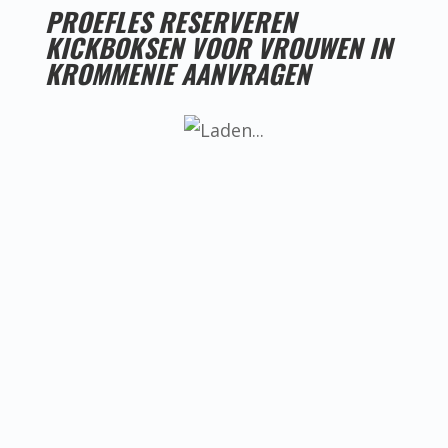
PROEFLES RESERVEREN
KICKBOKSEN VOOR VROUWEN IN
KROMMENIE AANVRAGEN
LESTIJDEN KICKBOKSEN VOOR VROUWEN IN
KROMMENIE
Helaas hebben we nog geen goede
locatie voor kickboksen voor vrouwen
in Krommenie, ken jij misschien iemand
die een goede locatie heeft? Neem dan
even contact met ons op.
BEREIKBAARHEID KICKBOKSEN VOOR