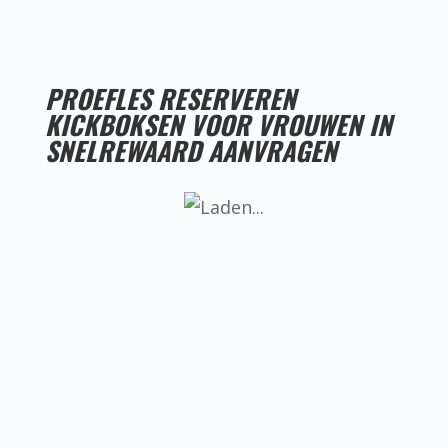
PROEFLES RESERVEREN
KICKBOKSEN VOOR VROUWEN IN
SNELREWAARD AANVRAGEN
LESTIJDEN KICKBOKSEN VOOR VROUWEN IN
SNELREWAARD
Helaas hebben we nog geen goede
locatie voor kickboksen voor vrouwen
in Snelrewaard, ken jij misschien
iemand die een goede locatie heeft?