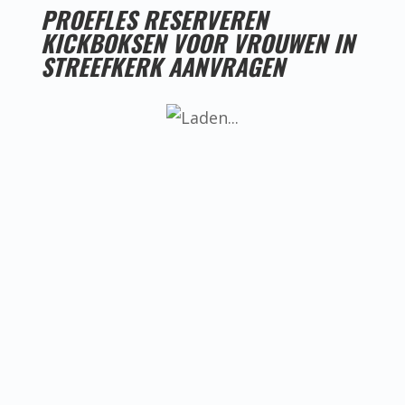
PROEFLES RESERVEREN
KICKBOKSEN VOOR VROUWEN IN
STREEFKERK AANVRAGEN
LESTIJDEN KICKBOKSEN VOOR VROUWEN IN
STREEFKERK
Helaas hebben we nog geen goede
locatie voor kickboksen voor vrouwen
in Streefkerk, ken jij misschien iemand
die een goede locatie heeft? Neem dan
even contact met ons op.
BEREIKBAARHEID KICKBOKSEN VOOR