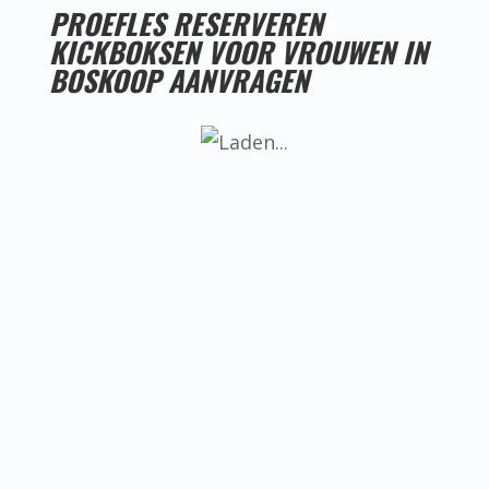
PROEFLES RESERVEREN
KICKBOKSEN VOOR VROUWEN IN
BOSKOOP AANVRAGEN
LESTIJDEN KICKBOKSEN VOOR VROUWEN IN
BOSKOOP
Helaas hebben we nog geen goede
locatie voor kickboksen voor vrouwen
in Boskoop, ken jij misschien iemand
die een goede locatie heeft? Neem dan
even contact met ons op.
BEREIKBAARHEID KICKBOKSEN VOOR