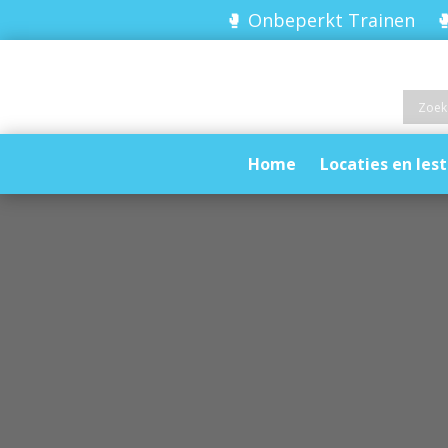
🥊 Onbeperkt Trainen 🥊
Home
Locaties en lest