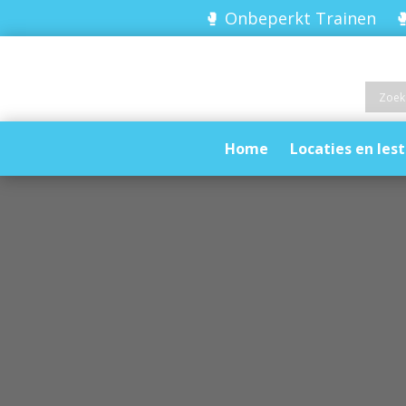
🥊 Onbeperkt Trainen 🥊
Home
Locaties en lest