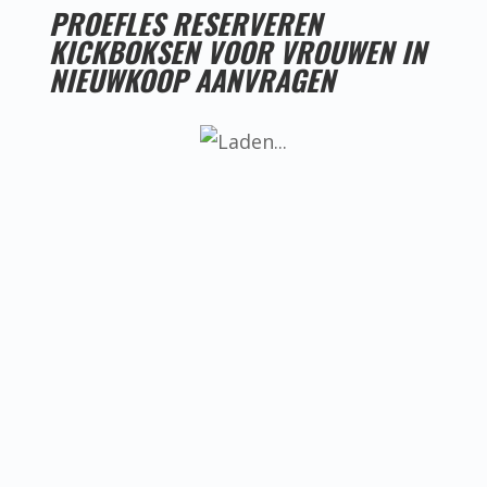
PROEFLES RESERVEREN
KICKBOKSEN VOOR VROUWEN IN
NIEUWKOOP AANVRAGEN
LESTIJDEN KICKBOKSEN VOOR VROUWEN IN
NIEUWKOOP
Helaas hebben we nog geen goede
locatie voor kickboksen voor vrouwen
in Nieuwkoop, ken jij misschien iemand
die een goede locatie heeft? Neem dan
even contact met ons op.
BEREIKBAARHEID KICKBOKSEN VOOR