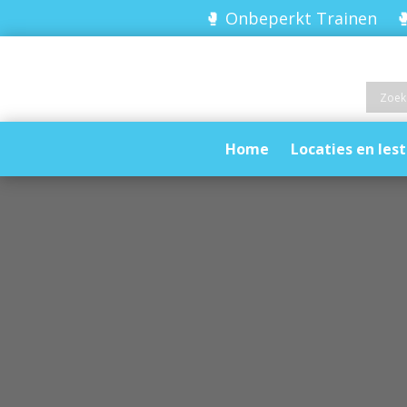
🥊 Onbeperkt Trainen 🥊
Home
Locaties en lest