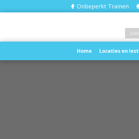
🥊 Onbeperkt Trainen 🥊
Home
Locaties en lest