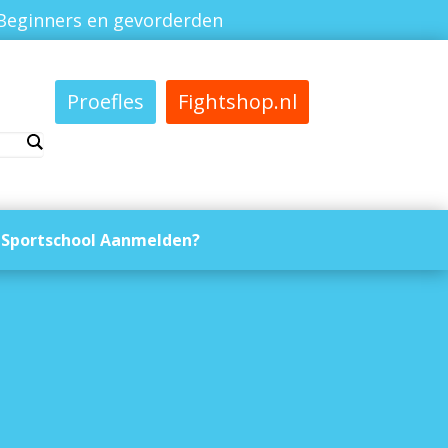
Beginners en gevorderden
Proefles
Fightshop.nl
Sportschool Aanmelden?