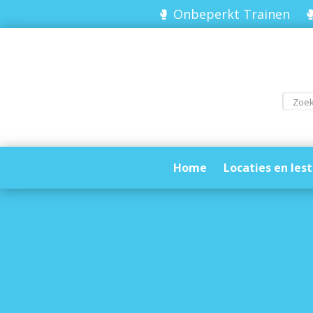
🥊 Onbeperkt Trainen 🥊
Home
Locaties en lest