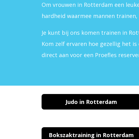
Om vrouwen in Rotterdam een leuke 
hardheid waarmee mannen trainen, b
Je kunt bij ons komen trainen in R
Kom zelf ervaren hoe gezellig het is 
direct aan voor een Proefles reserve
Judo in Rotterdam
Bokszaktraining in Rotterdam