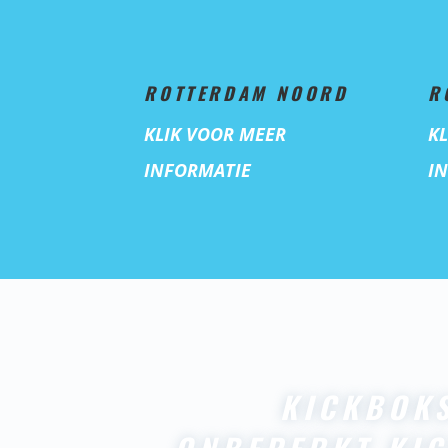
ROTTERDAM NOORD
R
KLIK VOOR MEER
K
INFORMATIE
I
KICKBOK